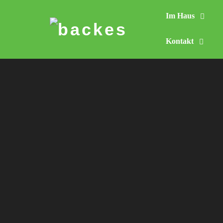
Im Haus
Skip
to
Kontakt
content
Schie
Ho