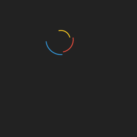
im öffentlichen und privaten Bereich
ise
Häufige Formate:
L:ca.20-60 / B:ca.15-35 / H:ca.5-15 cm