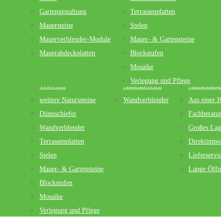
Bestell-Vorgang:
Gartengestaltung
Terrassenplatten
Mauersteine
Stelen
Wir bitten um Vorab-Überweisung. Sie erhalten von uns ei
Mauerverblender-Module
Mauer- & Gartensteine
Wir versenden die Muster umgehend nach Zahlungseingang 
Mauerabdeckplatten
Blockstufen
Sorten
Kataloge
Vorteile
Mosaike
Schiefersorten
Im Haus
Kundenmei
Bitte beachten Sie auch die Informationen zu dem Material 
Verlegung und Pflege
Travertin
Außenbereich
Ausstellung
weitere Naturssteine
Wandverblender
Aus einer 
Dünnschiefer
Fachberatu
Wandverblender
Großes Lag
Hier finden sie unsere Muster
Terrassenplatten
Direktimpo
Stelen
Lieferservi
Mauer- & Gartensteine
Lange Öffn
Alle Muster
(69)
Blockstufen
Mosaike
Verlegung und Pflege