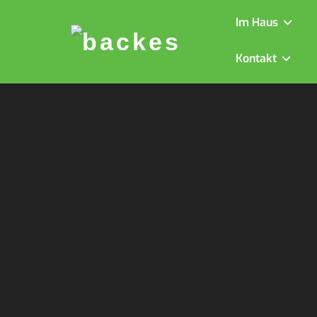
Im Haus
Skip
to
Kontakt
content