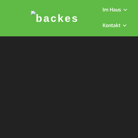
Im Haus
Skip
to
Kontakt
content
Muster S