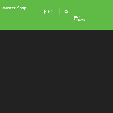
Muster-Shop
0
items
er Shine“